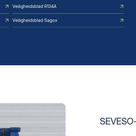
Veiligheidsblad R134A
Veiligheidsblad Sagox
SEVESO-v