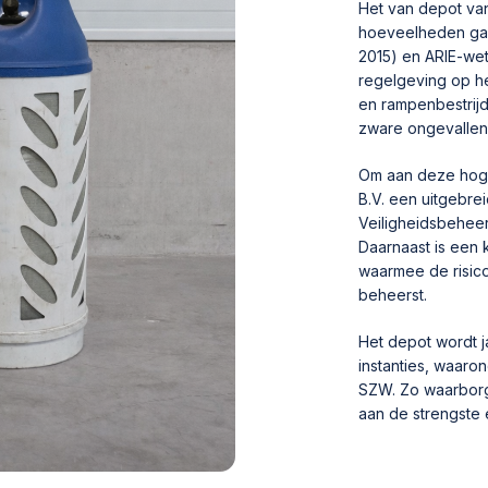
Het van depot va
hoeveelheden gas
2015) en ARIE-we
regelgeving op he
en rampenbestrij
zware ongevallen 
Om aan deze hoge
B.V. een uitgebr
Veiligheidsbehee
Daarnaast is een 
waarmee de risico
beheerst.
Het depot wordt j
instanties, waaro
SZW. Zo waarborge
aan de strengste 