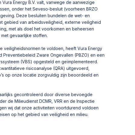
n Vura Energy B.V. valt, vanwege de aanwezige
sen, onder het Seveso-besluit (voorheen BRZO
tgeving. Deze besluiten bundelen de wet- en
t gebied van arbeidsveiligheid, externe veiligheid
ding, met als doel het voorkomen en beheersen
met gevaarlijke stoffen.
 veiligheidsnormen te voldoen, heeft Vura Energy
eid Preventiebeleid Zware Ongevallen (PBZO) en een
rssysteem (VBS) opgesteld en geïmplementeerd.
kwantitatieve risicoanalyse (QRA) uitgevoerd,
’s op onze locatie zorgvuldig zijn beoordeeld en
aarlijks gecontroleerd door diverse bevoegde
nder de Milieudienst DCMR, VRR en de Inspectie
n wij dat onze activiteiten voortdurend voldoen
eisen op het gebied van veiligheid en milieu.