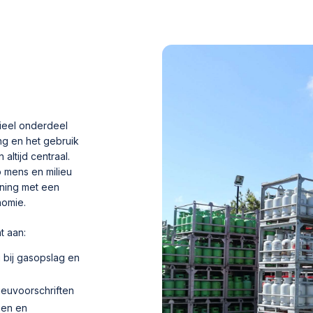
ieel onderdeel
ing en het gebruik
altijd centraal.
p mens en milieu
ening met een
nomie.
t aan:
u bij gasopslag en
lieuvoorschriften
gen en