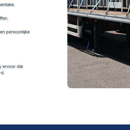
entatie.
ffen.
en persoonlijke
y ervoor dat
rd.