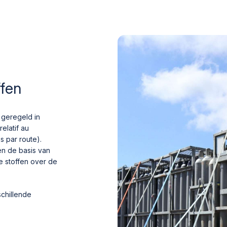
ffen
 geregeld in
latif au
s par route).
en de basis van
e stoffen over de
schillende