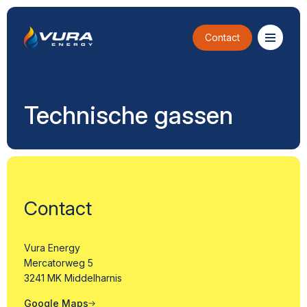
Contact
Technische gassen
Contact
Vura Energy
Mercatorweg 5
3241 MK Middelharnis
Google Maps