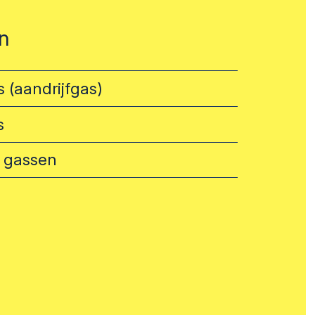
n
 (aandrijfgas)
s
 gassen