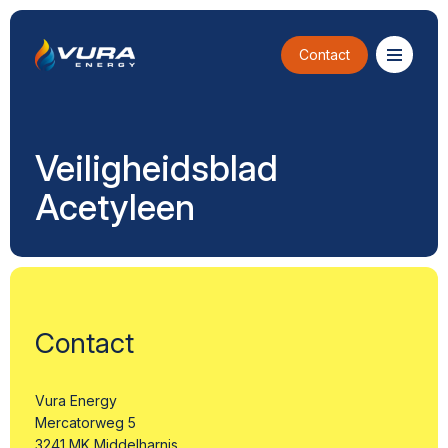
Contact
Veiligheidsblad
Acetyleen
Contact
Vura Energy
Mercatorweg 5
3241 MK Middelharnis